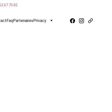
62.67.70.82
tact
Faq
Partenaires
Privacy
Gilles-Croix-de-Vie