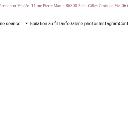
11 
85800
06.
Permanent Vendée  
rue Pierre Martin 
 Saint-Gilles-Croix-de-Vie
une séance
Epilation au fil
Tarifs
Galerie photos
Instagram
Con
 microblading, maquillage permanent Saint-